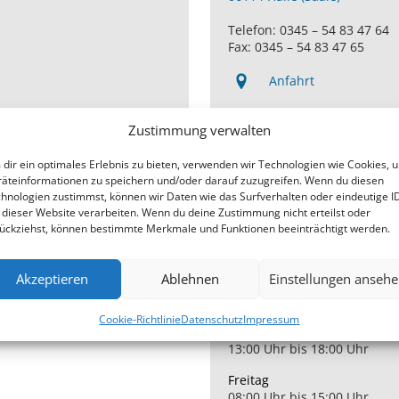
Telefon: 0345 – 54 83 47 64
Fax: 0345 – 54 83 47 65
Anfahrt
de
E-Mail
Zustimmung verwalten
reileck@hoergeraete-czmok
dir ein optimales Erlebnis zu bieten, verwenden wir Technologien wie Cookies, 
äteinformationen zu speichern und/oder darauf zuzugreifen. Wenn du diesen
Öffnungszeiten ab Januar 2
hnologien zustimmst, können wir Daten wie das Surfverhalten oder eindeutige I
Montag und Dienstag
 dieser Website verarbeiten. Wenn du deine Zustimmung nicht erteilst oder
08:00 Uhr bis 13:00 Uhr
ückziehst, können bestimmte Merkmale und Funktionen beeinträchtigt werden.
14:00 Uhr bis 18:00 Uhr
Mittwoch
Akzeptieren
Ablehnen
Einstellungen anseh
08:00 Uhr bis 16:00 Uhr
Donnerstag
Cookie-Richtlinie
Datenschutz
Impressum
08:00 Uhr bis 12:00 Uhr
13:00 Uhr bis 18:00 Uhr
Freitag
08:00 Uhr bis 15:00 Uhr