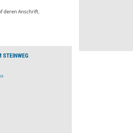
f deren Anschrift.
M STEINWEG
bH