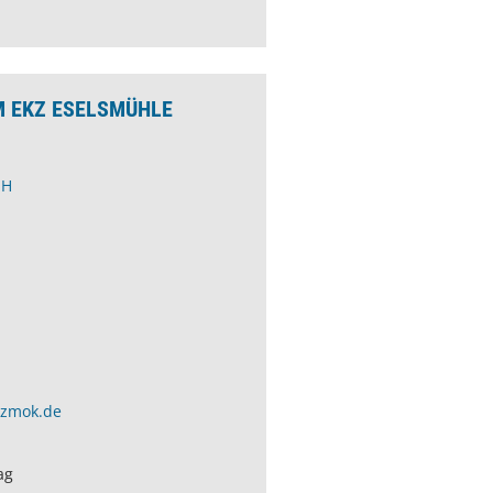
M EKZ ESELSMÜHLE
bH
czmok.de
ag