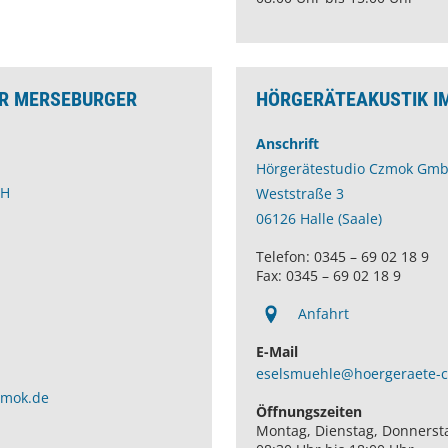
ER MERSEBURGER
HÖRGERÄTEAKUSTIK I
Anschrift
Hörgerätestudio Czmok Gm
bH
Weststraße 3
06126 Halle (Saale)
Telefon: 0345 – 69 02 18 9
Fax: 0345 – 69 02 18 9
Anfahrt
E-Mail
eselsmuehle@hoergeraete-
zmok.de
Öffnungszeiten
Montag, Dienstag, Donnerst