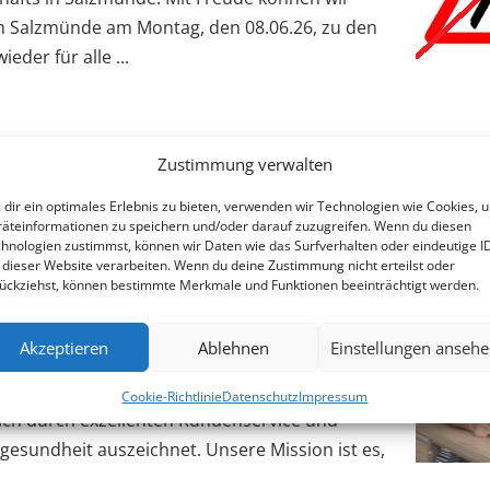
 in Salzmünde am Montag, den 08.06.26, zu den
eder für alle ...
Zustimmung verwalten
dir ein optimales Erlebnis zu bieten, verwenden wir Technologien wie Cookies, 
R FÜR LANDSBERG
äteinformationen zu speichern und/oder darauf zuzugreifen. Wenn du diesen
hnologien zustimmst, können wir Daten wie das Surfverhalten oder eindeutige I
 dieser Website verarbeiten. Wenn du deine Zustimmung nicht erteilst oder
CHE LANDSTRASSE 15, 0
ückziehst, können bestimmte Merkmale und Funktionen beeinträchtigt werden.
G
Akzeptieren
Ablehnen
Einstellungen anseh
 Czmok GmbH ist ein führendes Unternehmen
Cookie-Richtlinie
Datenschutz
Impressum
sich durch exzellenten Kundenservice und
gesundheit auszeichnet. Unsere Mission ist es,