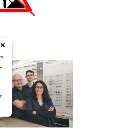
um
Ds
en