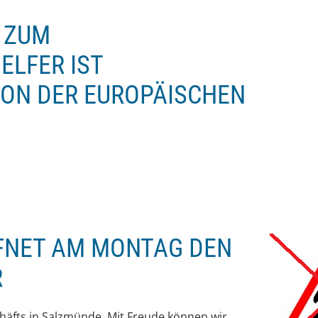
 ZUM
LFER IST
VON DER EUROPÄISCHEN
FNET AM MONTAG DEN
R
äfts in Salzmünde. Mit Freude können wir