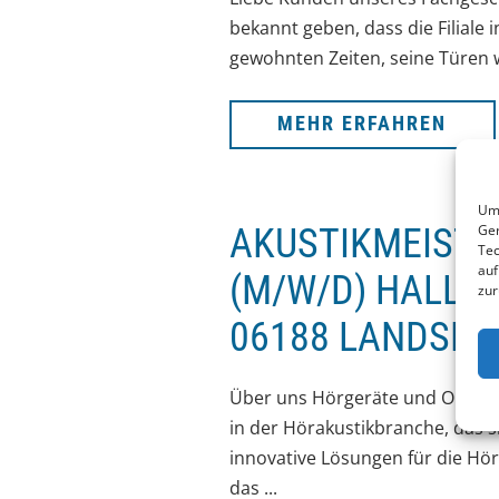
bekannt geben, dass die Filiale
gewohnten Zeiten, seine Türen wi
MEHR ERFAHREN
Um 
AKUSTIKMEISTE
Ger
Tec
auf
(M/W/D) HALLES
zur
6188 LANDSBER
Über uns Hörgeräte und Optik
in der Hörakustikbranche, das 
innovative Lösungen für die Hör
das ...